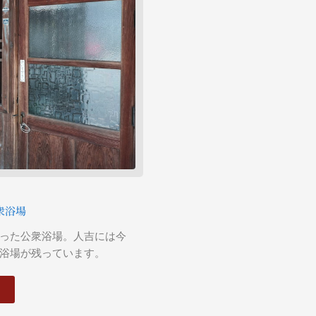
衆浴場
った公衆浴場。人吉には今
浴場が残っています。