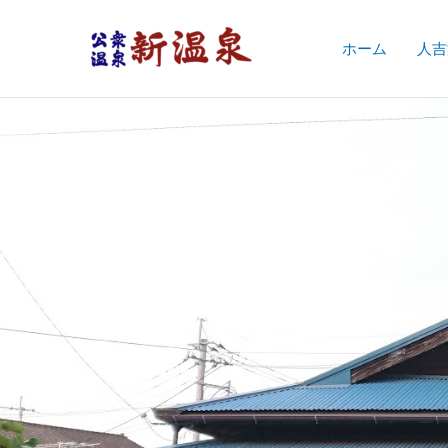
内
容
ホーム
人吉
を
ス
キ
ッ
プ