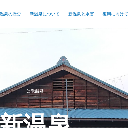
温泉の歴史
新温泉について
新温泉と水害
復興に向け
公衆温泉
新温泉