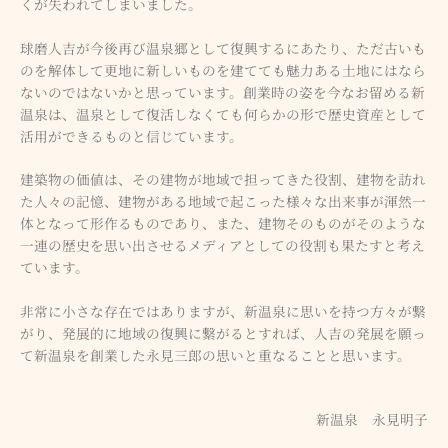
くが失われてしまいました。
球磨人吉が今後再び温泉郷として復興するにあたり、ただ古いも
のを解体して更地に新しいものを建てても魅力ある土地にはなら
ないのではないかと思っています。創業時の姿を今なお留める新
温泉は、温泉として復活しなくても何らかの形で歴史資産として
活用ができるものと信じています。
建築物の価値は、その建物が地域で担ってきた役割、建物を訪れ
た人々の記憶、建物がある地域で起こった様々な出来事が渾然一
体となって形作るものであり、また、建物そのものがそのような
一連の歴史を思い出させるメディアとしての役割も果たすと考え
ています。
非常に小さな存在ではありますが、新温泉に思いを持つ方々が繋
がり、発展的に地域の復興に繋がるとすれば、人吉の発展を願っ
て新温泉を創業した永見三郎の思いと重なることと思います。
新温泉 永見明子