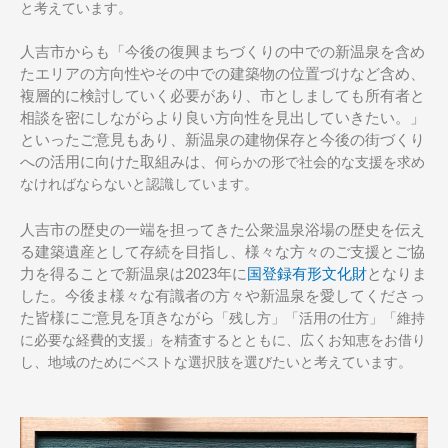
と考えています。
人吉市からも「今後の復興まちづくりの中での新温泉を含め
たエリアの方向性やその中での建築物の位置づけなど含め、
複層的に検討していく必要があり
、市としましても所有者と
相談を密にしながらより良い方向性を見出していきたい。
」
といったご意見もあり、
新温泉の建物保存と今後の街づくり
への活用に向けた取組みは、
何らかの形で社会的な支援を求め
なければならないと認識しています。
人吉市の歴史の一端を担ってきた公衆温泉浴場の歴史を伝え
る建築遺産として存続を目指し、様々な方々のご支援とご協
力を得ることで新温泉は2023年に
国登録有形文化財
となりま
した。今後ま様々な有識者の方々や新温泉を愛してくださっ
た皆様にご意見を頂きながら
「残し方」「活用の仕方」「維持
に必要な経費的支援」を精査するとともに、広くお知恵をお借り
し、地域のためにベストな選択肢を選びたいと考えています。