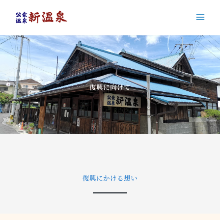
内
容
を
ス
キ
ッ
プ
復興に向けて
復興にかける想い