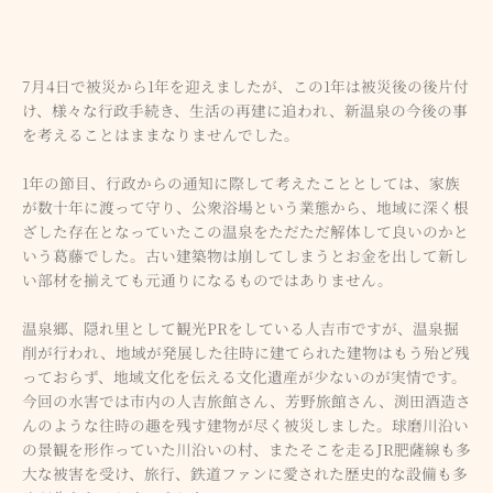
7月4日で被災から1年を迎えましたが、この1年は被災後の後片付
け、様々な行政手続き、生活の再建に追われ、新温泉の今後の事
を考えることはままなりませんでした。
1年の節目、行政からの通知に際して考えたこととしては、家族
が数十年に渡って守り、公衆浴場という業態から、地域に深く根
ざした存在となっていたこの温泉をただただ解体して良いのかと
いう葛藤でした。古い建築物は崩してしまうとお金を出して新し
い部材を揃えても元通りになるものではありません。
温泉郷、隠れ里として観光PRをしている人吉市ですが、温泉掘
削が行われ、地域が発展した往時に建てられた建物はもう殆ど残
っておらず、地域文化を伝える文化遺産が少ないのが実情です。
今回の水害では市内の人吉旅館さん、芳野旅館さん、渕田酒造さ
んのような往時の趣を残す建物が尽く被災しました。球磨川沿い
の景観を形作っていた川沿いの村、またそこを走るJR肥薩線も多
大な被害を受け、旅行、鉄道ファンに愛された歴史的な設備も多