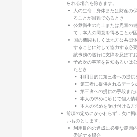
られる場合を除きます。
人の生命，身体または財産の
ることが困難であるとき
公衆衛生の向上または児童の
て，本人の同意を得ることが
国の機関もしくは地方公共団
することに対して協力する必
該事務の遂行に支障を及ぼす
予め次の事項を告知あるいは
たとき
利用目的に第三者への提供
第三者に提供されるデータ
第三者への提供の手段また
本人の求めに応じて個人情
本人の求めを受け付ける方
前項の定めにかかわらず，次に掲
いものとします。
利用目的の達成に必要な範囲
委託する場合