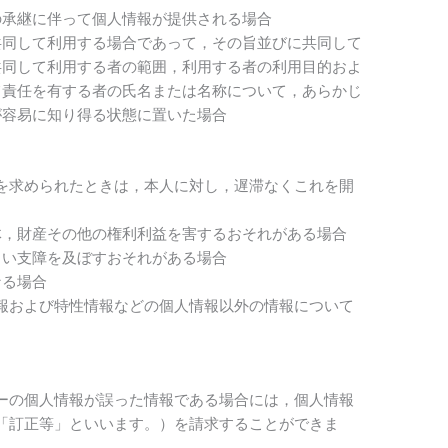
の承継に伴って個人情報が提供される場合
共同して利用する場合であって，その旨並びに共同して
共同して利用する者の範囲，利用する者の利用目的およ
て責任を有する者の氏名または名称について，あらかじ
が容易に知り得る状態に置いた場合
を求められたときは，本人に対し，遅滞なくこれを開
体，財産その他の権利利益を害するおそれがある場合
しい支障を及ぼすおそれがある場合
なる場合
報および特性情報などの個人情報以外の情報について
。
ーの個人情報が誤った情報である場合には，個人情報
「訂正等」といいます。）を請求することができま