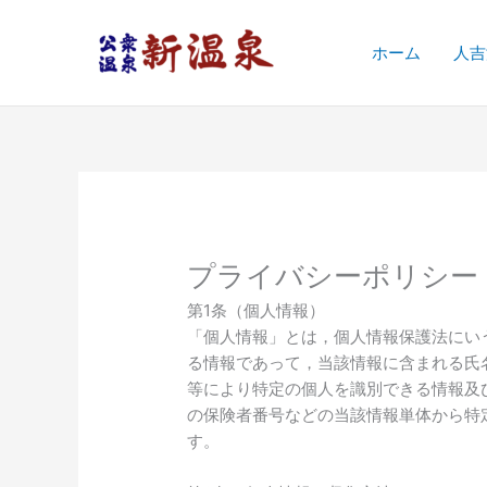
内
容
ホーム
人吉
を
ス
キ
ッ
プ
プライバシーポリシー
第1条（個人情報）
「個人情報」とは，個人情報保護法にい
る情報であって，当該情報に含まれる氏
等により特定の個人を識別できる情報及
の保険者番号などの当該情報単体から特
す。