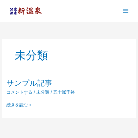
内
容
を
ス
キ
ッ
プ
未分類
サンプル記事
サ
ン
コメントする
/
未分類
/
五十嵐千裕
プ
ル
続きを読む »
記
事